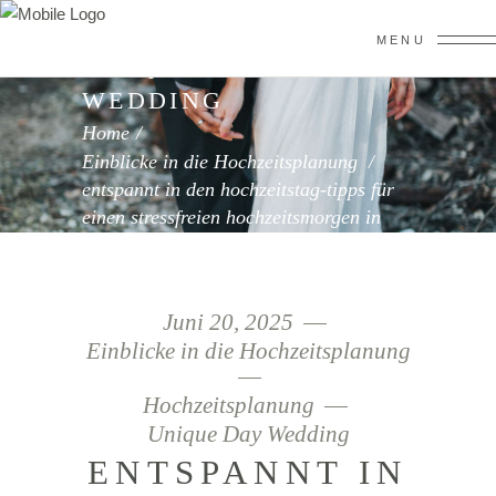
MENU
UNIQUE DAY
WEDDING
Home
/
Einblicke in die Hochzeitsplanung
/
entspannt in den hochzeitstag-tipps für
einen stressfreien hochzeitsmorgen in
leipzig und umgebung
Juni 20, 2025
Einblicke in die Hochzeitsplanung
Hochzeitsplanung
Unique Day Wedding
ENTSPANNT IN