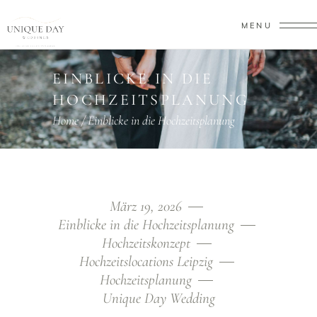
MENU
EINBLICKE IN DIE
HOCHZEITSPLANUNG
Home
/
Einblicke in die Hochzeitsplanung
März 19, 2026
Einblicke in die Hochzeitsplanung
Hochzeitskonzept
Hochzeitslocations Leipzig
Hochzeitsplanung
Unique Day Wedding