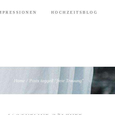
MPRESSIONEN
HOCHZEITSBLOG
IMPRESSIONEN
HOCHZEITSBLOG
Home
/
Posts tagged "freie Trauung"