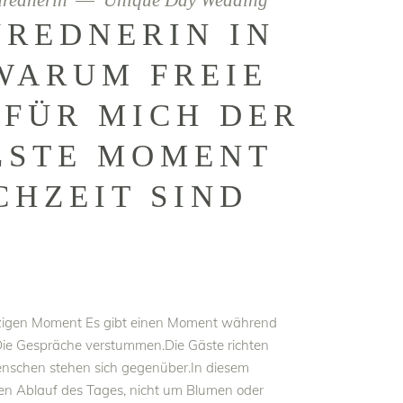
urednerin
Unique Day Wedding
UREDNERIN IN
 WARUM FREIE
FÜR MICH DER
LSTE MOMENT
CHZEIT SIND
nzigen Moment Es gibt einen Moment während
rd.Die Gespräche verstummen.Die Gäste richten
enschen stehen sich gegenüber.In diesem
en Ablauf des Tages, nicht um Blumen oder